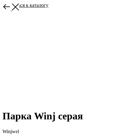
Вернуться к каталогу
Парка Winj серая
Winjwel
В корзину